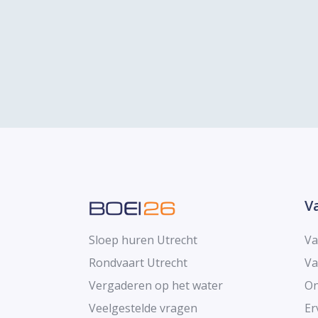
V
Va
Sloep huren Utrecht
Va
Rondvaart Utrecht
On
Vergaderen op het water
Er
Veelgestelde vragen