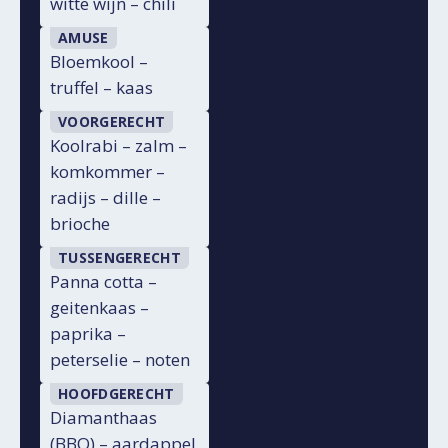
witte wijn – chili
AMUSE
Bloemkool –
truffel – kaas
VOORGERECHT
Koolrabi – zalm –
komkommer –
radijs – dille –
brioche
TUSSENGERECHT
Panna cotta –
geitenkaas –
paprika –
peterselie – noten
HOOFDGERECHT
Diamanthaas
(BBQ) – aardappel