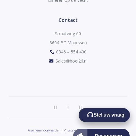
Dineren op de Vecht
Contact
Straatweg 60
3604 BC Maarssen
0346 – 554 400
Sales@boei26.nl
Stel uw vraag
Stel uw vraag
Algemene voorwaarden
|
Privacyverklaring
| © 2026 Copyright Boei26