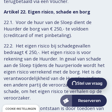
terugbetaald via een Voucher.
Artikel 22. Eigen risico, schade en borg
22.1. Voor de huur van de Sloep dient de
Huurder de borg van € 250,- te voldoen
(creditcard of met pinbetaling).
22.2. Het eigen risico bij schadegevallen
bedraagt € 250,-. Het eigen risico is voor
rekening van de Huurder. In geval van schade
aan de Sloep tijdens de huurperiode wordt het
eigen risico verrekend met de borg. Het is de
verantwoordelijkheid van de Huurder, indien
Stel uw vraag
een andere partij de veroorzaker is van de
schade, om het eigen risico te verhalen op de
veroorzaker.
22.3. Schade die ontstaan is door toedoen van
COOKIE-INSTELLINGEN